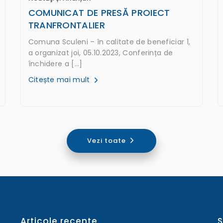
COMUNICAT DE PRESĂ PROIECT
TRANFRONTALIER
Comuna Sculeni – în calitate de beneficiar 1,
a organizat joi, 05.10.2023, Conferința de
închidere a […]
Citește mai mult
Vezi toate
Articole recente
S