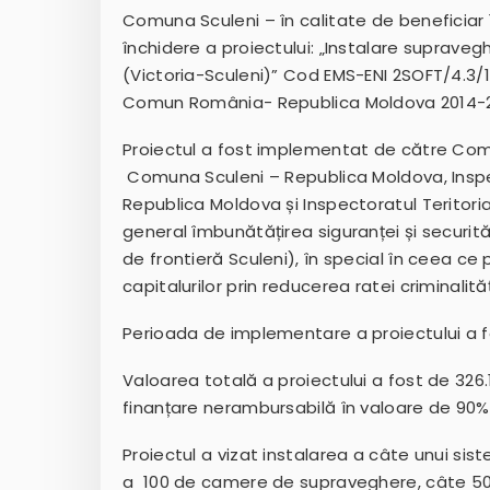
Comuna Sculeni – în calitate de beneficiar 1,
închidere a proiectului: „Instalare suprave
(Victoria-Sculeni)” Cod EMS-ENI 2SOFT/4.3/16
Comun România- Republica Moldova 2014-2
Proiectul a fost implementat de către Comun
Comuna Sculeni – Republica Moldova, Inspect
Republica Moldova și Inspectoratul Teritorial 
general îmbunătățirea siguranței și securit
de frontieră Sculeni), în special în ceea ce p
capitalurilor prin reducerea ratei criminalități
Perioada de implementare a proiectului a fos
Valoarea totală a proiectului a fost de 326.1
finanțare nerambursabilă în valoare de 90% 
Proiectul a vizat instalarea a câte unui s
a 100 de camere de supraveghere, câte 50 p