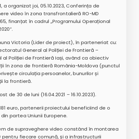
 a organizat joi, 05.10.2023, Conferința de
ghere video în zona transfrontalieră RO-MD
5, finanțat în cadrul ,,Programului Operațional
020”.
a Victoria (Lider de proiect), în parteneriat cu:
oratul General al Poliției de Frontieră –
al Poliției de Frontieră Iași, având ca obiectiv
ății în zona de frontieră România-Moldova (punctul
rivește circulația persoanelor, bunurilor și
i la frontieră.
t de 30 de luni (16.04.2021 – 16.10.2023).
81 euro, partenerii proiectului beneficiind de o
din partea Uniunii Europene.
istem de supraveghere video constând în montarea
entru fiecare comună, și a infrastructurii