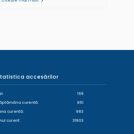
tatistica accesărilor
zi:
169
ăptămâna curentă:
851
una curentă:
983
nul curent:
31903