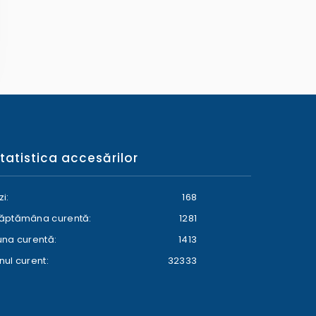
tatistica accesărilor
zi:
168
ăptămâna curentă:
1281
una curentă:
1413
nul curent:
32333